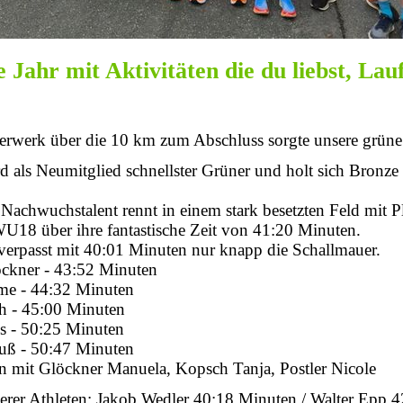
 Jahr mit Aktivitäten die du liebst, Lau
uerwerk über die 10 km zum Abschluss sorgte unsere grün
 als Neumitglied schnellster Grüner und holt sich Bronze
achwuchstalent rennt in einem stark besetzten Feld mit Pl
.WU18 über ihre fantastische Zeit von 41:20 Minuten.
rpasst mit 40:01 Minuten nur knapp die Schallmauer.
kner - 43:52 Minuten
e - 44:32 Minuten
 - 45:00 Minuten
 - 50:25 Minuten
uß - 50:47 Minuten
mit Glöckner Manuela, Kopsch Tanja, Postler Nicole
serer Athleten: Jakob Wedler 40:18 Minuten / Walter Epp 