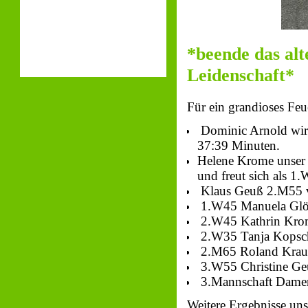
*beende das alte
Leidenschaft*
Für ein grandioses Fe
Dominic Arnold wird
37:39 Minuten.
Helene Krome unser N
und freut sich als 1
Klaus Geuß 2.M55 ve
1.W45 Manuela Glöc
2.W45 Kathrin Krom
2.W35 Tanja Kopsch
2.M65 Roland Kraus
3.W55 Christine Ge
3.Mannschaft Damen 
Weitere Ergebnisse un