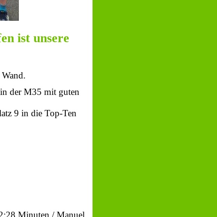
fen ist unsere
e Wand.
 in der M35 mit guten
atz 9 in die Top-Ten
42:28 Minuten / Manuel