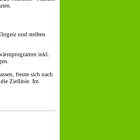
uten.
rgeiz und stellten
ufwärmprogramm inkl.
gen.
ssen, freute sich nach
ie Ziellinie. Im