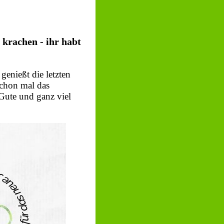
 krachen - ihr habt
enießt die letzten
schon mal das
Gute und ganz viel