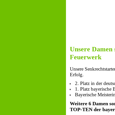
Unsere Damen s
Feuerwerk
Unsere Senkrechtstarte
Erfolg.
2. Platz in der deu
1. Platz bayerische 
Bayerische Meister
Weitere 6 Damen sor
TOP-TEN der bayeri